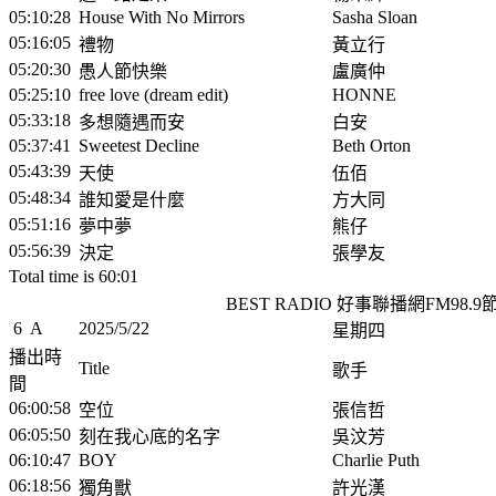
05:10:28
House With No Mirrors
Sasha Sloan
05:16:05
禮物
黃立行
05:20:30
愚人節快樂
盧廣仲
05:25:10
free love (dream edit)
HONNE
05:33:18
多想隨遇而安
白安
05:37:41
Sweetest Decline
Beth Orton
05:43:39
天使
伍佰
05:48:34
誰知愛是什麼
方大同
05:51:16
夢中夢
熊仔
05:56:39
決定
張學友
Total time is 60:01
BEST RADIO 好事聯播網FM98.
6
A
2025/5/22
星期四
播出時
Title
歌手
間
06:00:58
空位
張信哲
06:05:50
刻在我心底的名字
吳汶芳
06:10:47
BOY
Charlie Puth
06:18:56
獨角獸
許光漢