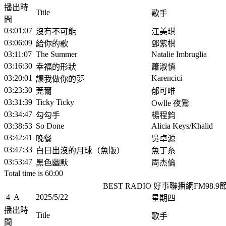
播出時
Title
歌手
間
03:01:07
沒有不可能
江美琪
03:06:09
給你的歌
鄧紫棋
03:11:07
The Summer
Natalie Imbruglia
03:16:30
幸福的形狀
蕭淑慎
03:20:01
Karencici
讓我做你的夢
03:23:30
莞爾
郁可唯
03:31:39
Ticky Ticky
Owlle 夜鶯
03:34:47
勾勾手
楊程鈞
03:38:53
So Done
Alicia Keys/Khalid
03:42:41
晚餐
吳卓源
03:47:33
白日出沒的月球（魚版）
魚丁糸
03:53:47
黑色幽默
周杰倫
Total time is 60:00
BEST RADIO 好事聯播網FM98.
4
A
2025/5/22
星期四
播出時
Title
歌手
間