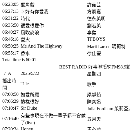
06:23:05
獨角戲
許茹芸
06:27:13
幸好有你愛我
方炯嘉
06:31:22
時代
德永英明
06:35:50
很愛很愛你
劉若英
06:40:27
風吹麥浪
李健
06:46:18
TFBOYS
螢火
06:50:25
Me And The Highway
Marit Larsen 瑪莉特
06:55:17
香水
徐佳瑩
Total time is 60:01
BEST RADIO 好事聯播網FM98.
7
A
2025/5/22
星期四
播出時
Title
歌手
間
07:00:50
如愛所願
梁靜茹
07:06:29
這樣很好
陳奕迅
07:10:47
Sir Duke
Julia Fordham 茱莉
有些事現在不做一輩子都不會做
07:16:40
五月天
了(live)
07:20:34
Honey
王心凌