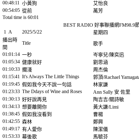
00:48:11
小黃狗
艾怡良
00:54:05
從前
萬芳
Total time is 60:01
BEST RADIO 好事聯播網FM98.
1
A
2025/5/22
星期四
播出時
Title
歌手
間
01:01:14
一秒
岑寧兒/陳奕迅
01:05:34
健康就好
劉思涵
01:10:33
擱淺
周杰倫
01:15:41
It's Always The Little Things
郭頂/Rachael Yamag
01:19:45
假如我今天不說一句話
林家謙
01:23:33
The Ddays of Wine and Roses
Ann Sally 安 佐里
01:30:13
好好說再見
陶吉吉/關詩敏
01:34:13
想要離開你
黃大謙/Limi
01:38:45
假如我沒看到
曹楊
01:42:55
森林
鄭興
01:49:17
有人愛你
陳潔儀
01:53:33
幕後歌
馬毓芬