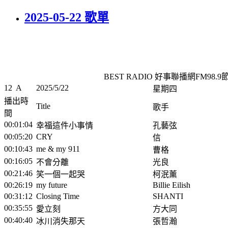
2025-05-22 歌單
BEST RADIO 好事聯播網FM98.
12
A
2025/5/22
星期四
播出時
Title
歌手
間
00:01:04
幸福這件小事情
孔藝弦
00:05:20
CRY
信
00:10:43
me & my 911
曹格
00:16:05
不會分離
光良
00:21:46
笑一個一起哭
柯泯薰
00:26:19
my future
Billie Eilish
00:31:12
Closing Time
SHANTI
00:35:55
愛立刻
方大同
00:40:40
冰川消失那天
張哲瀚