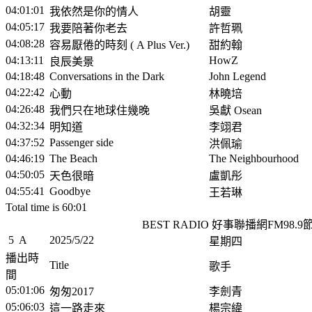
04:01:01
我依然是你的情人
胡靈
04:05:17
我要陪著你老去
許哲珮
04:08:28
容易厭倦的時刻 ( A Plus Ver.)
甜約翰
04:13:11
HowZ
良辰美景
04:18:48
Conversations in the Dark
John Legend
04:22:42
心動
林曉培
04:26:48
我們只在地球住幾晚
吳獻 Osean
04:32:34
明知道
李翊君
04:37:52
Passenger side
洪佩瑜
04:46:19
The Beach
The Neighbourhood
04:50:05
天色很暗
盧凱彤
04:55:41
Goodbye
王若琳
Total time is 60:01
BEST RADIO 好事聯播網FM98.
5
A
2025/5/22
星期四
播出時
Title
歌手
間
05:01:06
匆匆2017
李劍青
05:06:03
這一路走來
楊宗緯