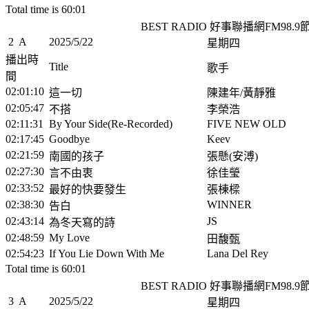
Total time is 60:01
BEST RADIO 好事聯播網FM98.
2
A
2025/5/22
星期四
播出時
Title
歌手
間
02:01:10
這一切
陳建年/黃靜雅
02:05:47
不搭
李榮浩
02:11:31
By Your Side(Re-Recorded)
FIVE NEW OLD
02:17:45
Goodbye
Keev
02:21:59
南國的孩子
張懸(安溥)
02:27:30
言不由衷
徐佳瑩
02:33:52
最好的快要發生
張棟樑
02:38:30
WINNER
告白
02:43:14
JS
為冬天寫的詩
02:48:59
My Love
田馥甄
02:54:23
If You Lie Down With Me
Lana Del Rey
Total time is 60:01
BEST RADIO 好事聯播網FM98.
3
A
2025/5/22
星期四