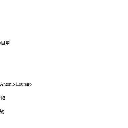
9節目單
onio Loureiro
音階
珊黛