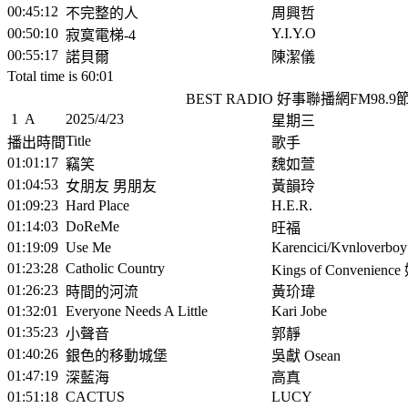
00:45:12
不完整的人
周興哲
00:50:10
Y.I.Y.O
寂寞電梯-4
00:55:17
諾貝爾
陳潔儀
Total time is 60:01
BEST RADIO 好事聯播網FM98.
1
A
2025/4/23
星期三
Title
播出時間
歌手
01:01:17
竊笑
魏如萱
01:04:53
女朋友 男朋友
黃韻玲
01:09:23
Hard Place
H.E.R.
01:14:03
DoReMe
旺福
01:19:09
Use Me
Karencici/Kvnloverboy
01:23:28
Catholic Country
Kings of Convenien
01:26:23
時間的河流
黃玠瑋
01:32:01
Everyone Needs A Little
Kari Jobe
01:35:23
小聲音
郭靜
01:40:26
銀色的移動城堡
吳獻 Osean
01:47:19
深藍海
高真
01:51:18
CACTUS
LUCY