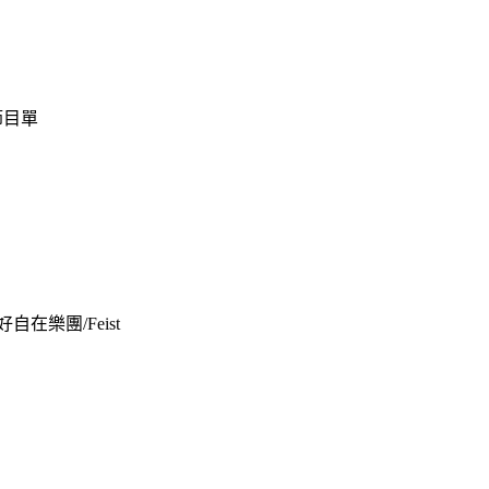
9節目單
ce 好自在樂團/Feist