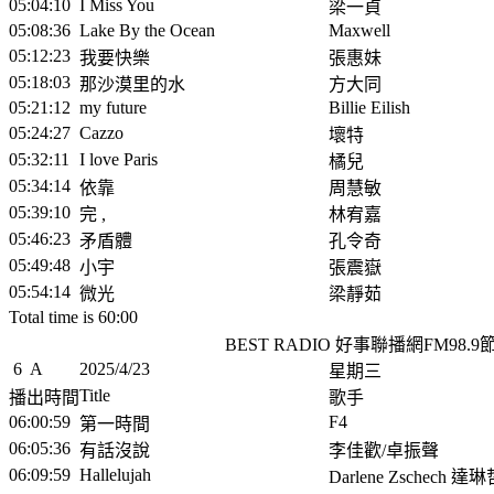
05:04:10
I Miss You
梁一貞
05:08:36
Lake By the Ocean
Maxwell
05:12:23
我要快樂
張惠妹
05:18:03
那沙漠里的水
方大同
05:21:12
my future
Billie Eilish
05:24:27
Cazzo
壞特
05:32:11
I love Paris
橘兒
05:34:14
依靠
周慧敏
05:39:10
完 ,
林宥嘉
05:46:23
矛盾體
孔令奇
05:49:48
小宇
張震嶽
05:54:14
微光
梁靜茹
Total time is 60:00
BEST RADIO 好事聯播網FM98.
6
A
2025/4/23
星期三
Title
播出時間
歌手
06:00:59
F4
第一時間
06:05:36
有話沒說
李佳歡/卓振聲
06:09:59
Hallelujah
Darlene Zschech 達