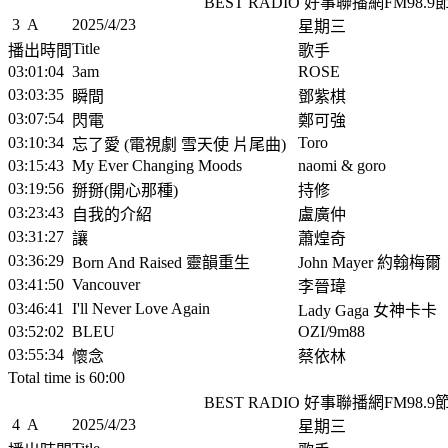
BEST RADIO 好事聯播網FM98.
3
A
2025/4/23
星期三
Title
播出時間
歌手
03:01:04
3am
ROSE
03:03:35
瞬間
鄧紫棋
03:07:54
閃電
鄭可強
03:10:34
Toro
忘了愛 (電視劇 雪天使 片尾曲)
03:15:43
My Ever Changing Moods
naomi & goro
03:19:56
掰掰(開心那種)
持修
03:23:43
自我的介紹
盧廣仲
03:31:27
讓
蕭煌奇
03:36:29
Born And Raised 靈韻重生
John Mayer 約翰梅爾
03:41:50
Vancouver
李晉瑋
03:46:41
I'll Never Love Again
Lady Gaga 女神卡卡
03:52:02
BLEU
OZI/9m88
03:55:34
懷念
蔡依林
Total time is 60:00
BEST RADIO 好事聯播網FM98.
4
A
2025/4/23
星期三