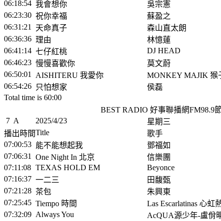
06:18:54
我會想你
吳宗憲
06:23:30
祝你幸福
蘇盈之
06:31:21
天命真子
森山直太朗
06:36:36
理由
林憶蓮
06:41:14
DJ HEAD
七仔紅桃
06:46:23
慢慢喜歡你
莫文蔚
06:50:01
AISHITERU 我愛你
MONKEY MAJIK 
06:54:26
只怕想家
侯磊
Total time is 60:00
BEST RADIO 好事聯播網FM98.
7
A
2025/4/23
星期三
Title
播出時間
歌手
07:00:53
能不能想起我
鄧福如
07:06:31
One Night In 北京
信樂團
07:11:08
TEXAS HOLD EM
Beyonce
07:16:37
一二三
田馥甄
07:21:28
茶包
朱興東
07:25:45
Tiempo 時間
Las Escarlatinas 
07:32:09
Always You
AcQUA源少年-盧佾