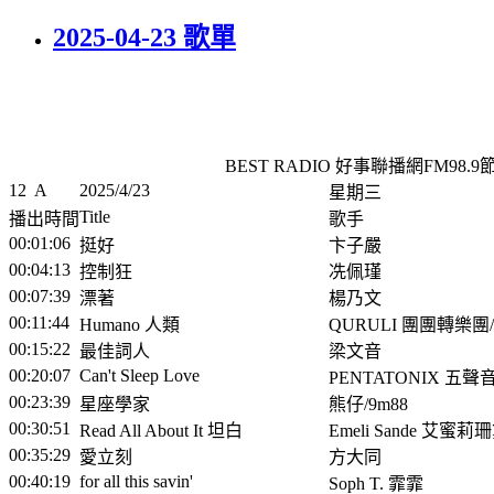
2025-04-23 歌單
BEST RADIO 好事聯播網FM98.
12
A
2025/4/23
星期三
Title
播出時間
歌手
00:01:06
挺好
卞子嚴
00:04:13
控制狂
冼佩瑾
00:07:39
漂著
楊乃文
00:11:44
Humano 人類
QURULI 團團轉樂團/Ant
00:15:22
最佳詞人
梁文音
00:20:07
Can't Sleep Love
PENTATONIX 五聲
00:23:39
星座學家
熊仔/9m88
00:30:51
Read All About It 坦白
Emeli Sande 艾蜜莉
00:35:29
愛立刻
方大同
00:40:19
for all this savin'
Soph T. 霏霏