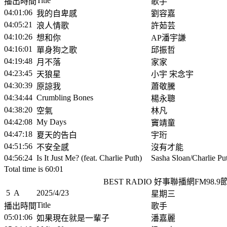
Title
播出時間
歌手
04:01:06
我的自卑感
劉容嘉
04:05:21
浪人情歌
許茹芸
04:10:26
想和你
AP潘宇謙
04:16:01
單身狗之歌
邱振哲
04:19:48
月不落
家家
04:23:45
天狼星
小宇 宋念宇
04:30:39
原諒我
蕭敬騰
04:34:44
Crumbling Bones
楊永聰
04:38:20
空氣
林凡
04:42:08
My Days
竇靖童
04:47:18
夏天的告白
宇珩
04:51:56
不安全感
沒有才能
04:56:24
Is It Just Me? (feat. Charlie Puth)
Sasha Sloan/Charlie Pu
Total time is 60:01
BEST RADIO 好事聯播網FM98.
5
A
2025/4/23
星期三
Title
播出時間
歌手
05:01:06
如果現在就是一輩子
潘嘉麗