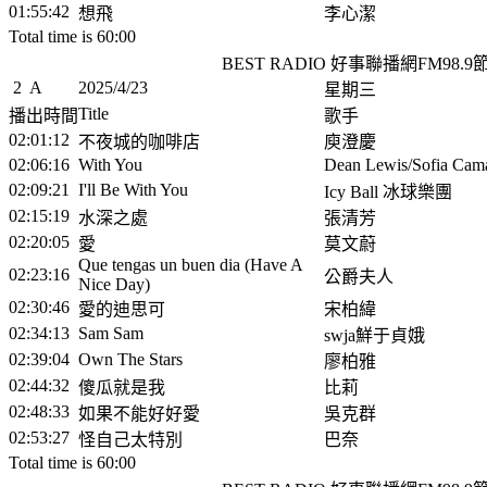
01:55:42
想飛
李心潔
Total time is 60:00
BEST RADIO 好事聯播網FM98.
2
A
2025/4/23
星期三
Title
播出時間
歌手
02:01:12
不夜城的咖啡店
庾澄慶
02:06:16
With You
Dean Lewis/Sofia Cam
02:09:21
I'll Be With You
Icy Ball 冰球樂團
02:15:19
水深之處
張清芳
02:20:05
愛
莫文蔚
Que tengas un buen dia (Have A
02:23:16
公爵夫人
Nice Day)
02:30:46
愛的迪思可
宋柏緯
02:34:13
Sam Sam
swja鮮于貞娥
02:39:04
Own The Stars
廖柏雅
02:44:32
傻瓜就是我
比莉
02:48:33
如果不能好好愛
吳克群
02:53:27
怪自己太特別
巴奈
Total time is 60:00