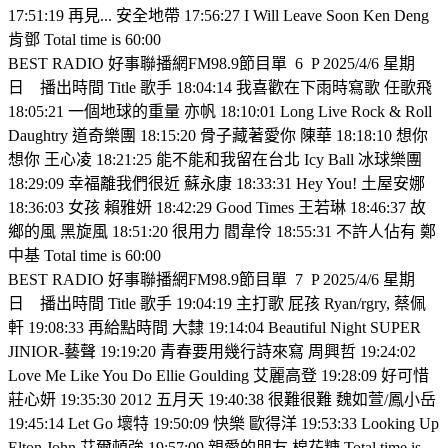
17:51:19 再見... 安全地帶 17:56:27 I Will Leave Soon Ken Deng
肯鄧 Total time is 60:00
BEST RADIO 好事聯播網FM98.9節目單
6
P 2025/4/6 星期
日
播出時間 Title 歌手 18:04:14 我喜歡在下雨時寫歌 任歌飛
18:05:21 一個地球的重量 亦帆 18:10:01 Long Live Rock & Roll
Daughtry 道奇樂團 18:15:20 骨子藏著愛你 陳華 18:18:10 想你
想你 王心凌 18:21:25 能不能和我留在台北 Icy Ball 冰球樂團
18:29:09 幸福離我們很近 蘇永康 18:33:31 Hey You! 土屋安娜
18:36:03 女孩 賴雅妍 18:42:29 Good Times 王若琳 18:46:37 故
鄉的風 黑旋風 18:51:20 很用力 閻韋伶 18:55:31 不許人佔有 鄭
中基 Total time is 60:00
BEST RADIO 好事聯播網FM98.9節目單
7
P 2025/4/6 星期
日
播出時間 Title 歌手 19:04:19 主打歌 屁孩 Ryan/rgry, 蔡佩
軒 19:08:33 再給點時間 大隸 19:14:04 Beautiful Night SUPER
JINIOR-藝聲 19:19:20 青春要用幾行詩來寫 周興哲 19:24:02
Love Me Like You Do Ellie Goulding 艾麗高登 19:28:09 好可惜
莊心妍 19:35:30 2012 五月天 19:40:38 很難很難 魏如萱/鳳小岳
19:45:14 Let Go 壞特 19:50:09 快樂 歐得洋 19:53:33 Looking Up
Elton John 艾爾頓強 19:57:09 親愛的朋友 棉花糖 Total time is