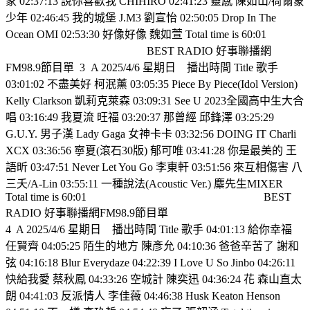
家 02:37:13 說你喜歡我 CHIHIRO 02:41:23 靈感 陳如山/荷爾蒙
少年 02:46:45 我的城堡 J.M3 劉宣怡 02:50:05 Drop In The
Ocean OMI 02:53:30 好像好像 魏如萱 Total time is 60:01
BEST RADIO 好事聯播網
FM98.9節目單
3
A 2025/4/6 星期日
播出時間 Title 歌手
03:01:02 不盡美好 柯泯薰 03:05:35 Piece By Piece(Idol Version)
Kelly Clarkson 凱莉克萊森 03:09:31 See U 2023全國高中生大合
唱 03:16:49 我夏流 旺福 03:20:37 那曾經 邱鋒澤 03:25:29
G.U.Y. 男子漢 Lady Gaga 女神卡卡 03:32:56 DOING IT Charli
XCX 03:36:56 寧夏(滾石30版) 郁可唯 03:41:28 你是最美的 王
語昕 03:47:51 Never Let You Go 李東軒 03:51:56 來互相傷害 八
三夭/A-Lin 03:55:11 一種說法(Acoustic Ver.) 麋先生MIXER
Total time is 60:01
BEST
RADIO 好事聯播網FM98.9節目單
4
A 2025/4/6 星期日
播出時間 Title 歌手 04:01:13 給你幸福
任賢齊 04:05:25 陌生的地方 陳彥允 04:10:36 爸爸辛苦了 謝和
弦 04:16:18 Blur Everydaze 04:22:39 I Love U So Jinbo 04:26:11
快給我愛 蔡秋鳳 04:33:26 空城計 陳奕迅 04:36:24 花 森山直太
朗 04:41:03 反派情人 李佳薇 04:46:38 Husk Keaton Henson