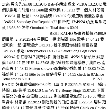
走來 馬念先/9m88 13:19:45 Baby向我走過來 VERA 13:23:42 我
們快樂地向前走The Birth版 何欣穗 13:32:23 等一個人 林芯儀
13:36:31 愛 喔愛 Linda 廖語晴 13:40:07 你知道嗎 慢慢說樂團
13:46:21 Someday OneRepublic(共和世代) 13:49:24 頑強 理想混
蛋 13:53:50 欠伸 Omoinotake Total time is 60:01
BEST RADIO 好事聯播網FM98.9
節目單
2
P 2025/4/6 星期日
播出時間 Title 歌手 14:04:21 我
想和你一起 溫蒂漫步 14:10:13 我不想跟你結婚 庸俗救星
14:13:21 求婚 HoneyWorks 14:17:04 Sailor Song Gigi Perez
14:20:42 你在哪裡？我去找你 庸俗救星 14:25:15 抬頭紋 蘇慧
倫 14:31:27 在 HUE 14:37:08 我也曾經想過這樣殺了我自己 南
西肯恩 14:43:15 Meteor shower 恐龍的皮/魏如萱 14:48:05 恆溫
孫盛希 14:52:43 little battle 庸俗救星 14:54:55 check in 87dance
Total time is 60:01
BEST
RADIO 好事聯播網FM98.9節目單
3
P 2025/4/6 星期日
播出
時間 Title 歌手 15:04:10 Can We Try Benny Sings 15:07:31 下雨
後臺北的夜空 高偉勛 15:11:22 例如離開 魏如萱 15:16:58 穩定
單身中 林家謙 15:20:23 別吃到我的口紅 呂薔 15:23:54 曖昧 范
曉萱 15:31:17 直覺 孔藝弦/鄧鼓 15:35:00 哈啾! Chick en Chicks