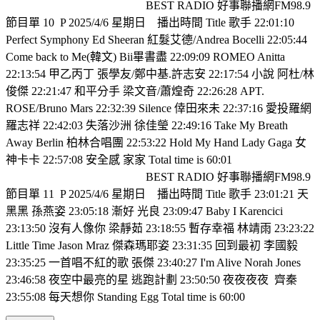
BEST RADIO 好事聯播網FM98.9
節目單 10
P 2025/4/6 星期日
播出時間 Title 歌手 22:01:10
Perfect Symphony Ed Sheeran 紅髮艾德/Andrea Bocelli 22:05:44
Come back to Me(韓文) Bii畢書盡 22:09:09 ROMEO Anitta
22:13:54 甲乙丙丁 張學友/鄭中基.許志安 22:17:54 小說 阿杜/林
俊傑 22:21:47 和平分手 梁文音/蕭煌奇 22:26:28 APT.
ROSE/Bruno Mars 22:32:39 Silence 倖田來未 22:37:16 愛投羅網
羅志祥 22:42:03 失落沙洲 徐佳瑩 22:49:16 Take My Breath
Away Berlin 柏林合唱團 22:53:22 Hold My Hand Lady Gaga 女
神卡卡 22:57:08 安全感 家家 Total time is 60:01
BEST RADIO 好事聯播網FM98.9
節目單 11
P 2025/4/6 星期日
播出時間 Title 歌手 23:01:21 天
黑黑 孫燕姿 23:05:18 漸好 光良 23:09:47 Baby I Karencici
23:13:50 沒有人像你 梁靜茹 23:18:55 暫存幸福 林靖雨 23:23:22
Little Time Jason Mraz 傑森瑪耶姿 23:31:35 回到最初 李國毅
23:35:25 一首唱不紅的歌 張傑 23:40:27 I'm Alive Norah Jones
23:46:58 夜空中最亮的星 逃跑計劃 23:50:50 夜夜夜夜
齊秦
23:55:08 每天想你 Standing Egg Total time is 60:00