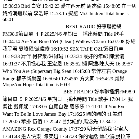
15:38:33 Bird 白安 15:42:23 愛在西元前 周杰倫 15:48:05 在一切
終將消逝以前 李浩瑋 15:53:15 擬態 Mr.Children Total time is
60:01
BEST RADIO 好事聯播網
FM98.9節目單
4
P 2025/4/6 星期日
播出時間 Title 歌手
16:04:14 Are You Bored Yet (Clean) Wallows/Clairo 16:07:08 你給
我等著 婁峻碩/派偉俊 16:10:52 SEX TAPE OZI/落日飛車
16:19:33 舞伴 柯智棠/洪佩瑜 16:23:34 最好的年紀 陳潔儀
16:31:37 不用擔心我 王宏恩 16:35:52 懶 阿達/陳大天 16:39:57
Who You Are (Superstar) Big Sean 16:45:03 常伴左右 Orange
Range 橘子新樂園 16:50:40 1234567 方大同 16:54:29 感覺
MopeAndHope Total time is 60:01
BEST RADIO 好事聯播網FM98.9
節目單
5
P 2025/4/6 星期日
播出時間 Title 歌手 17:04:14 我
嚮往 戴佩妮 17:08:05 自願自愛 羅莎莎 17:11:11 If You Ever
Want To Be In Love James
Bay 17:16:25 圓的圓的 江美琪
17:20:06 牽掛 伍佰 17:25:47 台北紐約 馬念先 17:34:12
AMAZING Rex Orange County 17:37:29 明天留給我 宇宙人
17:41:48 愚人快樂
陳奕迅 17:47:28 你的電話 藍心湄/脫拉庫