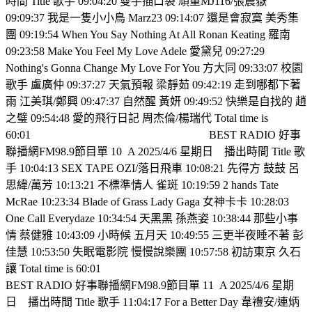
時間 Title 歌手 09:04:20 雙手插口袋 頑童MJ116/張震嶽
09:09:37 我是一隻小小鳥 Marz23 09:14:07 還是會寂寞 美秀集
團 09:19:54 When You Say Nothing At All Ronan Keating 羅南
09:23:58 Make You Feel My Love Adele 愛黛兒 09:27:29
Nothing's Gonna Change My Love For You 方大同 09:33:07 校園
歌手 盧廣仲 09:37:27 天氣預報 梁靜茹 09:42:19 走到哪都下著
雨 江美琪/鄭興 09:47:37 自然醒 黃妍 09:49:52 快樂是自找的 趙
之璧 09:54:48 愛的飛行日記 周杰倫/楊瑞代 Total time is
60:01
BEST RADIO 好事
聯播網FM98.9節目單 10
A 2025/4/6 星期日
播出時間 Title 歌
手 10:04:13 SEX TAPE OZI/落日飛車 10:08:21 先得方 鼓鼓 呂
思緯/萬芳 10:13:21 不標準情人 雀斑 10:19:59 2 hands Tate
McRae 10:23:34 Blade of Grass Lady Gaga 女神卡卡 10:28:03
One Call Everydaze 10:34:54 天黑黑 孫燕姿 10:38:44 那些小事
情 蔡健雅 10:43:09 小時候 五月天 10:49:55 三更半夜睡不著 彭
佳慧 10:53:50 失眠電影院 慢慢說樂團 10:57:58 初訪東京 久石
讓 Total time is 60:01
BEST RADIO 好事聯播網FM98.9節目單 11
A 2025/4/6 星期
日
播出時間 Title 歌手 11:04:17 For a Better Day 韋禮安/連炳