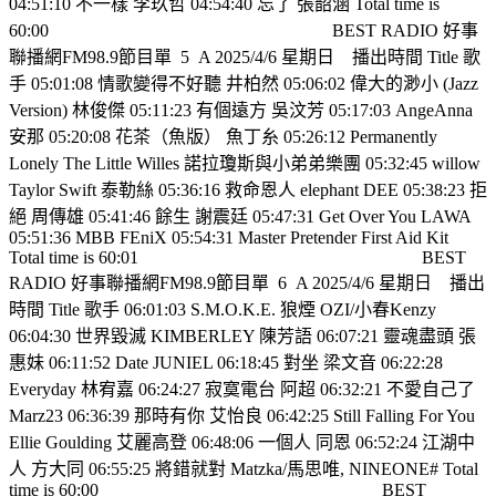
04:51:10 不一樣 李玖哲 04:54:40 忘了 張韶涵 Total time is
60:00
BEST RADIO 好事
聯播網FM98.9節目單
5
A 2025/4/6 星期日
播出時間 Title 歌
手 05:01:08 情歌變得不好聽 井柏然 05:06:02 偉大的渺小 (Jazz
Version) 林俊傑 05:11:23 有個遠方 吳汶芳 05:17:03 AngeAnna
安那 05:20:08 花茶（魚版） 魚丁糸 05:26:12 Permanently
Lonely The Little Willes 諾拉瓊斯與小弟弟樂團 05:32:45 willow
Taylor Swift 泰勒絲 05:36:16 救命恩人 elephant DEE 05:38:23 拒
絕 周傳雄 05:41:46 餘生 謝震廷 05:47:31 Get Over You LAWA
05:51:36 MBB FEniX 05:54:31 Master Pretender First Aid Kit
Total time is 60:01
BEST
RADIO 好事聯播網FM98.9節目單
6
A 2025/4/6 星期日
播出
時間 Title 歌手 06:01:03 S.M.O.K.E. 狼煙 OZI/小春Kenzy
06:04:30 世界毀滅 KIMBERLEY 陳芳語 06:07:21 靈魂盡頭 張
惠妹 06:11:52 Date JUNIEL 06:18:45 對坐 梁文音 06:22:28
Everyday 林宥嘉 06:24:27 寂寞電台 阿超 06:32:21 不愛自己了
Marz23 06:36:39 那時有你 艾怡良 06:42:25 Still Falling For You
Ellie Goulding 艾麗高登 06:48:06 一個人 同恩 06:52:24 江湖中
人 方大同 06:55:25 將錯就對 Matzka/馬思唯, NINEONE# Total
time is 60:00
BEST