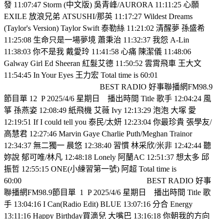
發 11:07:47 Storm (中文版) 吳青峰/AURORA 11:11:25 心願
EXILE 放浪兄弟 ATSUSHI/那英 11:17:27 Wildest Dreams
(Taylor's Version) Taylor Swift 泰勒絲 11:21:02 清醒夢 孫盛希
11:25:08 生命只是一場夢境 蕭秉治 11:32:37 我怨 A-Lin
11:38:03 你不是我 戴愛玲 11:41:58 心痛 陳潔儀 11:48:06
Galway Girl Ed Sheeran 紅髮艾德 11:50:52 雲霄飛車 王大文
11:54:45 In Your Eyes 王力宏 Total time is 60:01
BEST RADIO 好事聯播網FM98.9
節目單 12
P 2025/4/6 星期日
播出時間 Title 歌手 12:04:24 風
箏 孫燕姿 12:08:49 紙飛機 艾薇 Ivy 12:13:29 泡泡 大塚 愛
12:19:51 If I could tell you 泰民/太妍 12:23:04 你最珍貴 張學友/
高慧君 12:27:46 Marvin Gaye Charlie Puth/Meghan Trainor
12:34:37 無二獨一 晨悠 12:38:40 習慣 林采欣/米非 12:42:44 聽
妳說 郁可唯/林凡 12:48:18 Lonely 阿蘭AC 12:51:37 想太多 邱
振哲 12:55:15 ONE(小練習第一號) 阿超 Total time is
60:00
BEST RADIO 好事
聯播網FM98.9節目單
1
P 2025/4/6 星期日
播出時間 Title 歌
手 13:04:16 I Can(Radio Edit) BLUE 13:07:16 分合 Energy
13:11:16 Happy Birthday買滴兒 大嘴巴 13:16:18 你朝我的方向