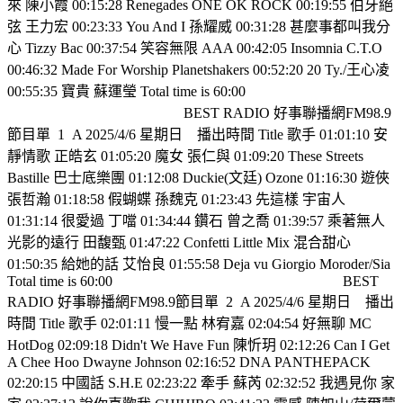
來 陳小霞 00:15:28 Renegades ONE OK ROCK 00:19:55 伯牙絕
弦 王力宏 00:23:33 You And I 孫耀威 00:31:28 甚麼事都叫我分
心 Tizzy Bac 00:37:54 笑容無限 AAA 00:42:05 Insomnia C.T.O
00:46:32 Made For Worship Planetshakers 00:52:20 20 Ty./王心凌
00:55:35 寶貴 蘇運瑩 Total time is 60:00
BEST RADIO 好事聯播網FM98.9
節目單
1
A 2025/4/6 星期日
播出時間 Title 歌手 01:01:10 安
靜情歌 正皓玄 01:05:20 魔女 張仁與 01:09:20 These Streets
Bastille 巴士底樂團 01:12:08 Duckie(文廷) Ozone 01:16:30 遊俠
張哲瀚 01:18:58 假蝴蝶 孫魏克 01:23:43 先這樣 宇宙人
01:31:14 很愛過 丁噹 01:34:44 鑽石 曾之喬 01:39:57 乘著無人
光影的遠行 田馥甄 01:47:22 Confetti Little Mix 混合甜心
01:50:35 給她的話 艾怡良 01:55:58 Deja vu Giorgio Moroder/Sia
Total time is 60:00
BEST
RADIO 好事聯播網FM98.9節目單
2
A 2025/4/6 星期日
播出
時間 Title 歌手 02:01:11 慢一點 林宥嘉 02:04:54 好無聊 MC
HotDog 02:09:18 Didn't We Have Fun 陳忻玥 02:12:26 Can I Get
A Chee Hoo Dwayne Johnson 02:16:52 DNA PANTHEPACK
02:20:15 中國話 S.H.E 02:23:22 牽手 蘇芮 02:32:52 我遇見你 家