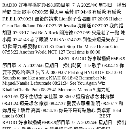
RADIO 好事聯播網FM98.9節目單
7
A 2025/4/6 星期日
播出
時間 Title 歌手 07:00:55 慢火車 萬芳 07:04:46 有感覺 有感覺
F.E.E.L 07:09:31 最後的請求 Lion獅子合唱團 07:20:05 Higher
Clean Bandit/Iann Dior 07:23:35 Jessika 冼佩瑾 07:27:07 我的錯
胡夏 07:33:17 Just Be A Rock 關浩德 07:37:59 只是老了一點 陳
小霞 07:41:43 忘了眼淚 MIUSA 07:47:25 到後來還是失去了一
切 陳零九/賴晏駒 07:51:35 Don't Stop The Music Dream Girls
07:55:22 Another World NCT 127 Total time is 60:00
BEST RADIO 好事聯播網FM98.9
節目單
8
A 2025/4/6 星期日
播出時間 Title 歌手 08:04:15 你
要不要吃哈密瓜 告五人 08:09:07 Flat dog HYUKOH 08:13:03
Sounds to me like a song KIAH 08:18:42 Remember Me
Miguel/Natalia Lafourcade 08:21:34 See You Again Wiz
Khalifa/Charlie Puth 08:25:41 Memories Maroon 5 魔力紅
08:31:55 忍不住想念 李佳薇 08:36:02 還是會想念 林育群
08:41:24 還是想念 家家 08:47:37 愛要去那裡 黎明 08:50:17 和
妳月亮上跳舞 高真 08:54:16 你是不是有點動心 吳卓源 Total
time is 60:01
BEST
RADIO 好事聯播網FM98.9節目單
9
A 2025/4/6 星期日
播出