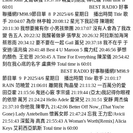
60:01
BEST RADIO 好事
聯播網FM98.9節目單
8
P 2025/4/6 星期日
播出時間 Title 歌
手 20:04:07 為你 林亭翰 20:08:12 星光下我記得 陳珊妮
20:11:30 我想要擁有你 小男孩樂團 20:17:07 沒有人會為了我改
變 告五人 20:22:32 我醒著做夢 張學友 20:26:32 阿拉斯加海灣
蔡恩雨 20:34:12 要不要在一起 Gail 蓋兒 20:37:18 我不在乎 于
安迪/溫兆倫 20:41:48 Best 4 U Maroon 5 魔力紅 20:46:56 夢想
的顏色
王宏恩 20:50:45 A Time For Everything 陳潔儀 20:54:42
刻在我心底的名字 盧廣仲 Total time is 60:01
BEST RADIO 好事聯播網FM98.9
節目單
9
P 2025/4/6 星期日
播出時間 Title 歌手 21:01:17
RAIN 范曉萱 21:06:01 離開我 陶晶瑩 21:11:32 一百萬分的愛
田亞霍 21:15:56 鬼迷心竅 李宗盛 21:19:44 (亞太)我記得你眼裡
的依戀 萬芳 21:24:24 Hello Adele 愛黛兒 21:31:51 安靜 周杰倫
21:37:10 你他我 陳零九 21:42:06 Better Off Now_(That You're
Gone) Lady Antebellum 懷舊女郎 21:47:24 忘我 王力宏/Avicii
21:51:43 深藍海 高真 21:55:43 A Woman's Worth[Remix] Alicia
Keys 艾莉西亞凱斯 Total time is 60:00