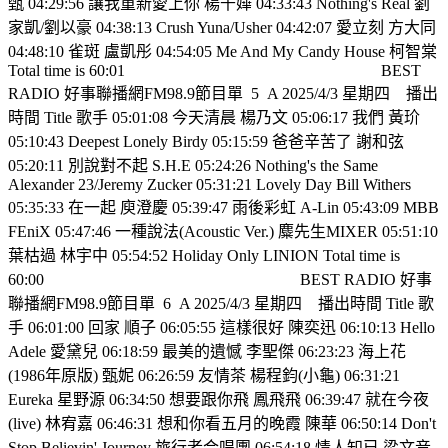
甄 04:29:56 讓我重新愛上你 楊千嬅 04:33:43 Nothing's Real 劉
家凱/劉以豪 04:38:13 Crush Yuna/Usher 04:42:07 愛立刻 方大同
04:48:10 雀斑 盧凱彤 04:54:05 Me And My Candy House 柯智棠
Total time is 60:01
BEST
RADIO 好事聯播網FM98.9節目單
5
A 2025/4/3 星期四
播出
時間 Title 歌手 05:01:08 今天清晨 楊乃文 05:06:17 我們 黃玠
05:10:43 Deepest Lonely Birdy 05:15:59 爸爸辛苦了 謝和弦
05:20:11 別說對不起 S.H.E 05:24:26 Nothing's the Same
Alexander 23/Jeremy Zucker 05:31:21 Lovely Day Bill Withers
05:35:33 在一起 庾澄慶 05:39:47 雨後彩虹 A-Lin 05:43:09 MBB
FEniX 05:47:46 一種說法(Acoustic Ver.) 麋先生MIXER 05:51:10
葉枯過 林宇中 05:54:52 Holiday Only LINION Total time is
60:00
BEST RADIO 好事
聯播網FM98.9節目單
6
A 2025/4/3 星期四
播出時間 Title 歌
手 06:01:00 回家 順子 06:05:55 這樣很好 陳奕迅 06:10:13 Hello
Adele 愛黛兒 06:18:59 最美的遺憾 李聖傑 06:23:23 海上花
(1986年原版) 甄妮 06:26:59 友情茶 楊程鈞(小龜) 06:31:21
Eureka 星野源 06:34:50 想要跟你飛 鳳飛飛 06:39:47 就在今夜
(live) 林宥嘉 06:46:31 想和你看五月的晚霞 陳華 06:50:14 Don't
Stop Believin' Journey 旅行者合唱團 06:54:18 情人知已 梁文音