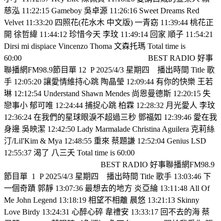
慈泓 11:22:15 Gameboy 吳卓源 11:26:16 Sweet Dreams Red
Velvet 11:33:20 四照花(花水木 中文版) 一青窈 11:39:44 桃花正
開 徐哲緯 11:44:12 珍惜今天 李玟 11:49:14 回家 順子 11:54:21
Dirsi mi dispiace Vincenzo Thoma 文森托瑪 Total time is
60:00
BEST RADIO 好事
聯播網FM98.9節目單 12
P 2025/4/3 星期四
播出時間 Title 歌
手 12:05:20 讓愛情維持心跳 陶晶瑩 12:09:44 有你的快樂 王若
琳 12:12:54 Understand Shawn Mendes 尚恩曼德斯 12:20:15 失
戀事小 郁可唯 12:24:44 捕捉心跳 柏霖 12:28:32 月光愛人 李玟
12:36:24 在我們的星球眼淚不超過三秒 鄧福如 12:39:46 愛在我
身邊 吳映潔 12:42:50 Lady Marmalade Christina Aguilera 克莉絲
汀/Lil'Kim & Mya 12:48:55 重來 蔡題謙 12:52:04 Genius LSD
12:55:37 渴了 八三夭 Total time is 60:00
BEST RADIO 好事聯播網FM98.9
節目單
1
P 2025/4/3 星期四
播出時間 Title 歌手 13:03:46 下
一個奇蹟 郭靜 13:07:36 最想去的地方 炎亞綸 13:11:48 All Of
Me John Legend 13:18:19 相望不相離 晨悠 13:21:13 Skinny
Love Birdy 13:24:31 心醉心碎 韋禮安 13:33:17 回不去的海 蔡