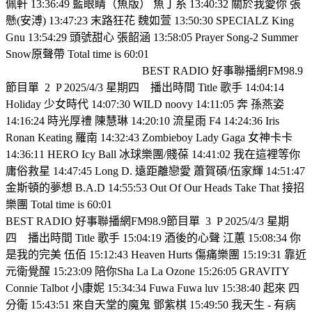
佩軒 13:36:49 藍眼睛（魚版） 魚丁糸 13:40:32 關於我愛你 張
懸(安溥) 13:47:23 末路狂花 魏如萱 13:50:30 SPECIALZ King
Gnu 13:54:29 頭號甜心 張韶涵 13:58:05 Prayer Song-2 Summer
Snow原聲帶 Total time is 60:01
BEST RADIO 好事聯播網FM98.9
節目單
2
P 2025/4/3 星期四
播出時間 Title 歌手 14:04:14
Holiday 少女時代 14:07:30 WILD noovy 14:11:05 奔 孫燕姿
14:16:24 時光厚禮 陳慧琳 14:20:10 流星雨 F4 14:24:36 Iris
Ronan Keating 羅南 14:32:43 Zombieboy Lady Gaga 女神卡卡
14:36:11 HERO Icy Ball 冰球樂團/賤葆 14:41:02 我在這裡等你
庸俗救星 14:47:45 Long D. 遠距離戀愛 蕭賀碩/伍家輝 14:51:47
金斯頓的夢想 B.A.D 14:55:53 Out Of Our Heads Take That 接招
樂團 Total time is 60:01
BEST RADIO 好事聯播網FM98.9節目單
3
P 2025/4/3 星期
四
播出時間 Title 歌手 15:04:19 酒後的心聲 江蕙 15:08:34 你
是我的完美 伍佰 15:12:43 Heaven Hurts 傷痛樂團 15:19:31 靠近
元衛覺醒 15:23:09 陪你Sha La La Ozone 15:26:05 GRAVITY
Connie Talbot 小康妮 15:34:34 Fuwa Fuwa luv 15:38:40 起來 四
分衛 15:43:51 來自天堂的魔鬼 鄧紫棋 15:49:50 我天生 - 有病