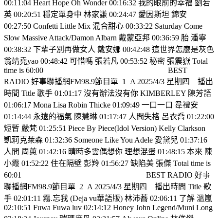
00:11:04 Heart Hope Oh Wonder 00:16:32 我的眼前的幸福 劉若
英 00:20:51 穩定單身中 林家謙 00:24:47 愛因斯坦 錦安
00:27:50 Confetti Little Mix 混合甜心 00:33:22 Saturday Come
Slow Massive Attack/Damon Albarn 戴蒙亞邦 00:36:59 胎 潘寧
00:38:32 下輩子別再做女人 戴安娜 00:42:48 這世界怎麼是灰色
翁靖堯yao 00:48:42 可惜嗎 張若凡 00:53:52 秘密 張震嶽 Total
time is 60:00
BEST
RADIO 好事聯播網FM98.9節目單
1
A 2025/4/3 星期四
播出
時間 Title 歌手 01:01:17 沒有辦法沒有你 KIMBERLEY 陳芳語
01:06:17 Mona Lisa Robin Thicke 01:09:49 一口一口 韋禮安
01:14:44 永遠的福氣 陳慧琳 01:17:47 人間失格 呂衣喬 01:22:00
短暫 嚴梵 01:25:51 Piece By Piece(Idol Version) Kelly Clarkson
凱莉克萊森 01:32:36 Someone Like You Adele 愛黛兒 01:37:16
人間 周蕙 01:42:16 晴時多雲偶想你 理想混蛋 01:48:15 本來 陳
小霞 01:52:22 住在隔壁 彭羚 01:56:27 缺陷美 張傑 Total time is
60:01
BEST RADIO 好事
聯播網FM98.9節目單
2
A 2025/4/3 星期四
播出時間 Title 歌
手 02:01:11 霧.忘我 (Deja vu華語版) 林沛蕎 02:06:11 了解 溫嵐
02:10:51 Fuwa Fuwa luv 02:14:12 Honey John Legend/Muni Long