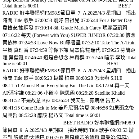
Total time is 60:01
BEST
RADIO 好事聯播網FM98.9節目單
7
A 2025/4/3 星期四
播出
時間 Title 歌手 07:00:53 剛好 容祖兒 07:06:44 For a Better Day
韋禮安/連炳發 07:10:14 8th Grade Mariah Carey 瑪麗亞凱莉
07:16:22 每天 (Forever with You) SUPER JUNIOR 07:20:30 懷念
蔡依林 07:24:53 Love Now Bii畢書盡 07:32:10 Take The A-Train
平賀 真理香 07:34:59 等你下課 周杰倫/楊瑞代 07:39:25 芬蘭距
離 蔡健雅 07:46:40 還是會想念 林育群 07:52:46 暗示 李玟 Total
time is 60:01
BEST
RADIO 好事聯播網FM98.9節目單
8
A 2025/4/3 星期四
播出
時間 Title 歌手 08:05:23 蝴蝶 柏霖 08:08:28 怎麼辦 S.H.E
08:11:51 Almost Blue Everything But The Girl 08:17:04 再一天
AP潘宇謙 08:21:06 小確幸 陳思函 08:25:20 Satellite Khalid
08:31:52 不是故意 By2 08:36:43 我天生 - 有病版 告五人
08:41:15 Come Back to Me 姜丹尼爾/請夏 08:46:56 如果雨之後
周興哲 08:52:28 應該 楊乃文 Total time is 60:01
BEST RADIO 好事聯播網FM98.9
節目單
9
A 2025/4/3 星期四
播出時間 Title 歌手 09:03:53 辦
不到 張靚穎/大嘴巴 09:07:05 愛是痛苦的總和 蕭秉治(廷廷)