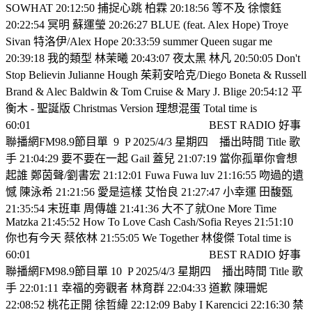
SOWHAT 20:12:50 捕捉心跳 柏霖 20:18:56 等不及 徐懷鈺
20:22:54 冥明 蘇運瑩 20:26:27 BLUE (feat. Alex Hope) Troye
Sivan 特洛伊/Alex Hope 20:33:59 summer Queen sugar me
20:39:18 我的類型 林茉曦 20:43:07 夜太黑 林凡 20:50:05 Don't
Stop Believin Julianne Hough 茱莉安哈克/Diego Boneta & Russell
Brand & Alec Baldwin & Tom Cruise & Mary J. Blige 20:54:12 平
衡木 - 聖誕版 Christmas Version 理想混蛋 Total time is
60:01
BEST RADIO 好事
聯播網FM98.9節目單
9
P 2025/4/3 星期四
播出時間 Title 歌
手 21:04:29 要不要在一起 Gail 蓋兒 21:07:19 當你孤單你會想
起誰 鄭茵聲/劉書宏 21:12:01 Fuwa Fuwa luv 21:16:55 吻過的遺
憾 陳泳希 21:21:56 愛是這樣 艾怡良 21:27:47 小幸運 田馥甄
21:35:54 末班車 周傳雄 21:41:36 大不了就One More Time
Matzka 21:45:52 How To Love Cash Cash/Sofia Reyes 21:51:10
你也有今天 蔡依林 21:55:05 We Together 林俊傑 Total time is
60:01
BEST RADIO 好事
聯播網FM98.9節目單 10
P 2025/4/3 星期四
播出時間 Title 歌
手 22:01:11 幸福的旁觀者 林育群 22:04:33 道歉 陳珊妮
22:08:52 桃花正開 徐哲緯 22:12:09 Baby I Karencici 22:16:30 禁