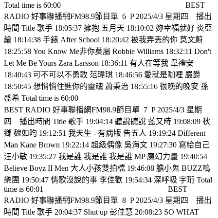
Total time is 60:00
BEST
RADIO 好事聯播網FM98.9節目單
6
P 2025/4/3 星期四
播出
時間 Title 歌手 18:05:37 擁抱 五月天 18:10:02 妳幸福就好 炎亞
綸 18:14:38 手錶 After School 18:20:42 被我弄丟的你 莫文蔚
18:25:58 You Know Me非你莫屬 Robbie Williams 18:32:11 Don't
Let Me Be Yours Zara Larsson 18:36:11 有人在等我 韋禮安
18:40:43 可不可以不勇敢 范瑋琪 18:46:56 愛就是咖哩 嚴爵
18:50:45 想悄悄住進你的靈魂 蕭秉治 18:55:16 很晚的晚安 孫
盛希 Total time is 60:00
BEST RADIO 好事聯播網FM98.9節目單
7
P 2025/4/3 星期
四
播出時間 Title 歌手 19:04:14 聽說聽說 藍又時 19:08:09 秋
鄉 魏如昀 19:12:51 我天生 - 有病版 告五人 19:19:24 Different
Man Kane Brown 19:22:14 超級偶像 吳海文 19:27:30 寫給自己
汪小敏 19:35:27 我是誰 我是誰 我是誰 MP 魔幻力量 19:40:54
Believe Boyz II Men 大人小孩雙拍檔 19:46:08 膽小鬼 BUZZ鳴
樂團 19:50:47 情歌沒說的事 李佳歡 19:54:34 深呼吸 宇珩 Total
time is 60:01
BEST
RADIO 好事聯播網FM98.9節目單
8
P 2025/4/3 星期四
播出
時間 Title 歌手 20:04:37 Shut up 彭佳慧 20:08:23 SO WHAT