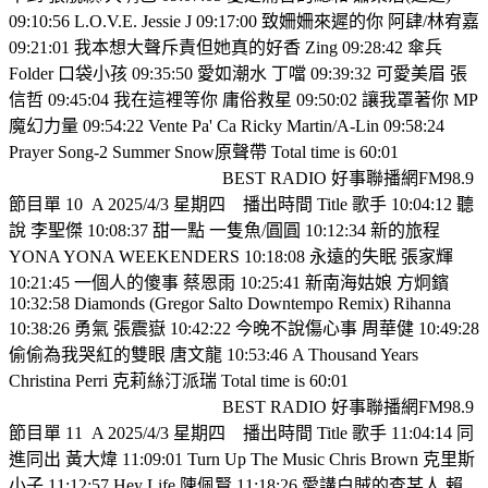
09:10:56 L.O.V.E. Jessie J 09:17:00 致姍姍來遲的你 阿肆/林宥嘉
09:21:01 我本想大聲斥責但她真的好香 Zing 09:28:42 傘兵
Folder 口袋小孩 09:35:50 愛如潮水 丁噹 09:39:32 可愛美眉 張
信哲 09:45:04 我在這裡等你 庸俗救星 09:50:02 讓我罩著你 MP
魔幻力量 09:54:22 Vente Pa' Ca Ricky Martin/A-Lin 09:58:24
Prayer Song-2 Summer Snow原聲帶 Total time is 60:01
BEST RADIO 好事聯播網FM98.9
節目單 10
A 2025/4/3 星期四
播出時間 Title 歌手 10:04:12 聽
說 李聖傑 10:08:37 甜一點 一隻魚/圓圓 10:12:34 新的旅程
YONA YONA WEEKENDERS 10:18:08 永遠的失眠 張家輝
10:21:45 一個人的傻事 蔡恩雨 10:25:41 新南海姑娘 方炯鑌
10:32:58 Diamonds (Gregor Salto Downtempo Remix) Rihanna
10:38:26 勇氣 張震嶽 10:42:22 今晚不說傷心事 周華健 10:49:28
偷偷為我哭紅的雙眼 唐文龍 10:53:46 A Thousand Years
Christina Perri 克莉絲汀派瑞 Total time is 60:01
BEST RADIO 好事聯播網FM98.9
節目單 11
A 2025/4/3 星期四
播出時間 Title 歌手 11:04:14 同
進同出 黃大煒 11:09:01 Turn Up The Music Chris Brown 克里斯
小子 11:12:57 Hey Life 陳佩賢 11:18:26 愛講白賊的查某人 賴