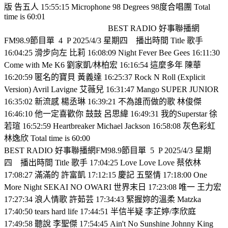
版 告五人 15:55:15 Microphone 98 Degrees 98度合唱團 Total
time is 60:01
BEST RADIO 好事聯播網
FM98.9節目單
4
P 2025/4/3 星期四
播出時間 Title 歌手
16:04:25 滑步向左 比莉 16:08:09 Night Fever Bee Gees 16:11:30
Come with Me K6 劉家凱/林柏宏 16:16:54 這麼多年 陳華
16:20:59 匿名的寶貝 黃義達 16:25:37 Rock N Roll (Explicit
Version) Avril Lavigne 艾薇兒 16:31:47 Mango SUPER JUNIOR
16:35:02 新流感 楊丞琳 16:39:21 不為誰而做的歌 林俊傑
16:46:10 他一定喜歡你 鼓鼓 呂思緯 16:49:31 我的Superstar 徐
若瑄 16:52:59 Heartbreaker Michael Jackson 16:58:08 灰色彩虹
林逸欣 Total time is 60:00
BEST RADIO 好事聯播網FM98.9節目單
5
P 2025/4/3 星期
四
播出時間 Title 歌手 17:04:25 Love Love Love 蔡依林
17:08:27 滿滿的 許富凱 17:12:15 慶記 五堅情 17:18:00 One
More Night SEKAI NO OWARI 世界末日 17:23:08 唯一 王力宏
17:27:34 浪人情歌 許茹芸 17:34:43 緊握妳的溫柔 Matzka
17:40:50 tears hard life 17:44:51 半信半疑 李芷婷/李欣庭
17:49:58 聽說 李聖傑 17:54:45 Ain't No Sunshine Johnny King