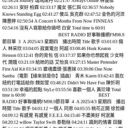
02:18:24 Journey 瑞瑪席丹 02:21:57 Always Online 林俊傑
02:26:11 安好 柏霖 02:33:17 魔女 張仁與 02:36:57 Nobody
Knows Standing Egg 02:41:27 傻瓜 吳克群 02:47:52 金色的河流
陳惠婷 02:50:54 A Concert 6 Months From Now FINNEAS
02:54:16 沒有人寫歌給你過吧 白安 Total time is 60:01
BEST RADIO 好事聯播網FM98.9
節目單
3
A 2025/4/3 星期四
播出時間 Title 歌手 03:01:03 倆
人 林采欣 03:04:05 寂寞電台 阿超 03:08:46 Husk Keaton
Henson 03:12:41 你的背包 信 03:17:37 如果你也想起我 少女時
代 潤娥 03:21:19 給她的話 艾怡良 03:27:15 Master Pretender
First Aid Kit 03:34:35 靈魂盡頭 張惠妹 03:39:06 One Note
Samba（電影【緣來就是你】插曲） 青木 Karen 03:42:43 我在
紐約打電話給你 魏如萱 03:48:21 Didn't We Have Fun 陳忻玥
03:51:30 幸福的起點 StyLe 03:55:56 喜歡一個人 黃玠瑋 Total
time is 60:00
BEST
RADIO 好事聯播網FM98.9節目單
4
A 2025/4/3 星期四
播出
時間 Title 歌手 04:01:12 一個人 同恩 04:05:55 桃花正開 徐哲緯
04:09:12 有感覺 有感覺 F.E.E.L 04:15:40 不盡美好 柯泯薰
04:20:12 willow Taylor Swift 泰勒絲 04:24:11 諷刺的情書 田馥