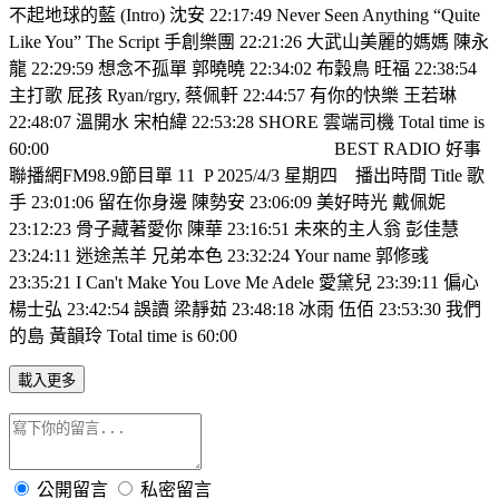
不起地球的藍 (Intro) 沈安 22:17:49 Never Seen Anything “Quite
Like You” The Script 手創樂團 22:21:26 大武山美麗的媽媽 陳永
龍 22:29:59 想念不孤單 郭曉曉 22:34:02 布穀鳥 旺福 22:38:54
主打歌 屁孩 Ryan/rgry, 蔡佩軒 22:44:57 有你的快樂 王若琳
22:48:07 溫開水 宋柏緯 22:53:28 SHORE 雲端司機 Total time is
60:00
BEST RADIO 好事
聯播網FM98.9節目單 11
P 2025/4/3 星期四
播出時間 Title 歌
手 23:01:06 留在你身邊 陳勢安 23:06:09 美好時光 戴佩妮
23:12:23 骨子藏著愛你 陳華 23:16:51 未來的主人翁 彭佳慧
23:24:11 迷途羔羊 兄弟本色 23:32:24 Your name 郭修彧
23:35:21 I Can't Make You Love Me Adele 愛黛兒 23:39:11 偏心
楊士弘 23:42:54 誤讀 梁靜茹 23:48:18 冰雨 伍佰 23:53:30 我們
的島 黃韻玲 Total time is 60:00
載入更多
公開留言
私密留言