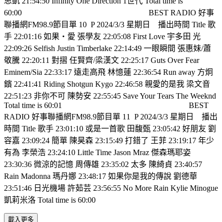
思凱 21:54:50 Infinity One Direction 1世代 Total time is
60:00
BEST RADIO 好事
聯播網FM98.9節目單 10
P 2024/3/3 星期日
播出時間 Title 歌
手 22:01:16 如果‧愛 張學友 22:05:08 First Love 宇多田 光
22:09:26 Selfish Justin Timberlake 22:14:49 一眼瞬間 張惠妹/蕭
敬騰 22:20:11 對摺 任賢齊/梁漢文 22:25:17 Guts Over Fear
Eminem/Sia 22:33:17 遠走高飛 林憶蓮 22:36:54 Run away 方炯
鑌 22:41:41 Riding Shotgun Kygo 22:46:58 親愛的是我 梁文音
22:51:23 非你不可 陳勢安 22:55:45 Save Your Tears The Weeknd
Total time is 60:01
BEST
RADIO 好事聯播網FM98.9節目單 11
P 2024/3/3 星期日
播出
時間 Title 歌手 23:01:10 或是一首歌 田馥甄 23:05:42 好朋友 劉
容嘉 23:09:24 簡單 陳昊森 23:15:49 打錯了 王菲 23:19:17 年少
有為 李榮浩 23:24:10 Little Time Jason Mraz 傑森瑪耶姿
23:30:36 微涼的記憶 周傳雄 23:35:02 太多 陳綺貞 23:40:57
Rain Madonna 瑪丹娜 23:48:17 如果你是我的傳說 劉德華
23:51:46 日光機場 許茹芸 23:56:55 No More Rain Kylie Minogue
凱莉米洛 Total time is 60:00
載入更多