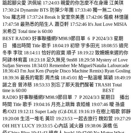
踮起腳尖愛 洪佩瑜 17:24:03 親愛的你怎麼不在身邊 江美琪
17:30:24 Dynamite BTS 防彈少年團 17:33:40 獨一無二 Only
You 羅志祥 17:37:24 Break It 安室奈美惠 17:42:06 傷痕 林憶蓮
17:47:58 最熟悉的陌生人 蕭亞軒 17:52:46 It's Just Love MISIA
米希亞 Total time is 60:00
BEST RADIO 好事聯播網FM98.9節目單
6
P 2024/3/3 星期
日
播出時間 Title 歌手 18:04:19 初戀 宇多田光 18:08:55 過完
冬季 李玟 18:14:11 恰好的寂寞 順子 18:19:22 致姍姍來遲的你
阿肆/林宥嘉 18:23:18 足久無見 9m88 18:29:58 Mystery of Love
Sufjan Stevens 18:34:03 Remember Me Miguel/Natalia Lafourcade
18:36:43 I'm Just Ken (Purple Disco Machine Remix) Ryan Gosling
18:39:36 最長的電影 周杰倫 18:45:01 給一點溫暖 葉穎 18:49:19
謎之音 曾沛慈 18:53:33 別忘了那天我們醒著 TRASH Total
time is 60:00
BEST
RADIO 好事聯播網FM98.9節目單
7
P 2024/3/3 星期日
播出
時間 Title 歌手 19:04:16 月亮上跳舞 袁婭維 19:07:46 曖 孫盛
希/OZI 19:12:11 Super Lady (G)I-DLE 19:16:19 在樹上唱歌 郭靜
19:20:08 生活一堆毛 黃玠 19:23:53 一起去旅行 魏如萱 19:27:29
OH HEY LUCY 19:33:15 心內話 滅火器 19:38:06 淚橋 伍
佰/China Blue 19:41:43 過來人 hush! 19:47:00 No Matter What