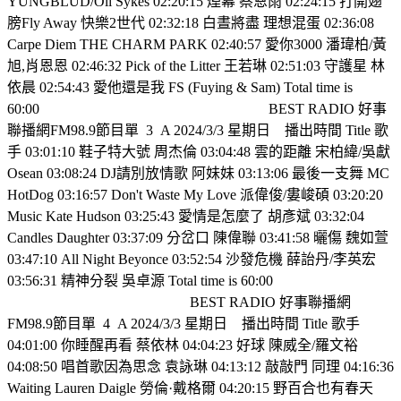
YUNGBLUD/Oli Sykes 02:20:15 煙幕 蔡恩雨 02:24:15 打開翅
膀Fly Away 快樂2世代 02:32:18 白晝將盡 理想混蛋 02:36:08
Carpe Diem THE CHARM PARK 02:40:57 愛你3000 潘瑋柏/黃
旭,肖恩恩 02:46:32 Pick of the Litter 王若琳 02:51:03 守護星 林
依晨 02:54:43 愛他還是我 FS (Fuying & Sam) Total time is
60:00
BEST RADIO 好事
聯播網FM98.9節目單
3
A 2024/3/3 星期日
播出時間 Title 歌
手 03:01:10 鞋子特大號 周杰倫 03:04:48 雲的距離 宋柏緯/吳獻
Osean 03:08:24 DJ請別放情歌 阿妹妹 03:13:06 最後一支舞 MC
HotDog 03:16:57 Don't Waste My Love 派偉俊/婁峻碩 03:20:20
Music Kate Hudson 03:25:43 愛情是怎麼了 胡彥斌 03:32:04
Candles Daughter 03:37:09 分岔口 陳偉聯 03:41:58 曬傷 魏如萱
03:47:10 All Night Beyonce 03:52:54 沙發危機 薛詒丹/李英宏
03:56:31 精神分裂 吳卓源 Total time is 60:00
BEST RADIO 好事聯播網
FM98.9節目單
4
A 2024/3/3 星期日
播出時間 Title 歌手
04:01:00 你睡醒再看 蔡依林 04:04:23 好球 陳威全/羅文裕
04:08:50 唱首歌因為思念 袁詠琳 04:13:12 敲敲門 同理 04:16:36
Waiting Lauren Daigle 勞倫·戴格爾 04:20:15 野百合也有春天