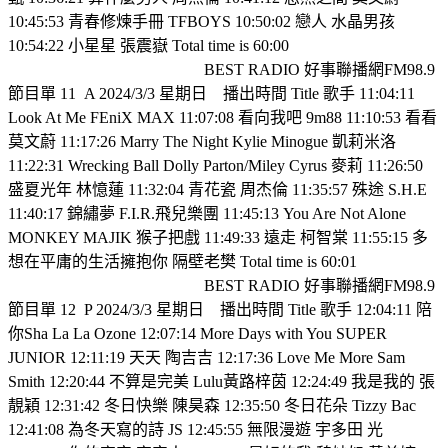
10:45:53 青春修煉手冊 TFBOYS 10:50:02 戀人 水晶男孩
10:54:22 小星星 張震嶽 Total time is 60:00
BEST RADIO 好事聯播網FM98.9
節目單 11
A 2024/3/3 星期日
播出時間 Title 歌手 11:04:11
Look At Me FEniX MAX 11:07:08 看向我吧 9m88 11:10:53 看看
莫文蔚 11:17:26 Marry The Night Kylie Minogue 凱莉米洛
11:22:31 Wrecking Ball Dolly Parton/Miley Cyrus 麥莉 11:26:50
盛夏光年 林憶蓮 11:32:04 青花瓷 周杰倫 11:35:57 殊途 S.H.E
11:40:17 錦繡夢 F.I.R.飛兒樂團 11:45:13 You Are Not Alone
MONKEY MAJIK 猴子把戲 11:49:33 遠走 柯智棠 11:55:15 多
想在平庸的生活擁抱你 隔壁老樊 Total time is 60:01
BEST RADIO 好事聯播網FM98.9
節目單 12
P 2024/3/3 星期日
播出時間 Title 歌手 12:04:11 陪
你Sha La La Ozone 12:07:14 More Days with You SUPER
JUNIOR 12:11:19 天天 陶吉吉 12:17:36 Love Me More Sam
Smith 12:20:44 不算是完美 Lulu黃路梓茵 12:24:49 我是我的 張
靚穎 12:31:42 冬日快樂 陳昊森 12:35:50 冬日花朵 Tizzy Bac
12:41:08 為冬天寫的詩 JS 12:45:55 無限漫遊 宇多田 光