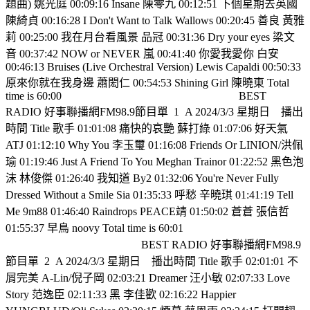
題曲) 姚光庭 00:09:16 Insane 陳零九 00:12:51 下個星期去英國
陳綺貞 00:16:28 I Don't Want to Talk Wallows 00:20:45 善良 黃雅
莉 00:25:00 我在月台看風景 品冠 00:31:36 Dry your eyes 梁文
音 00:37:42 NOW or NEVER 嵐 00:41:40 你愛我愛你 白安
00:46:13 Bruises (Live Orchestral Version) Lewis Capaldi 00:50:33
原來你就在我身邊 蕭閎仁 00:54:53 Shining Girl 陳曉東 Total
time is 60:00
BEST
RADIO 好事聯播網FM98.9節目單
1
A 2024/3/3 星期日
播出
時間 Title 歌手 01:01:08 痛快的哀艷 蘇打綠 01:07:06 好天氣
ATJ 01:12:10 Why You 李玉璽 01:16:08 Friends Or LINION/洪佩
瑜 01:19:46 Just A Friend To You Meghan Trainor 01:22:52 黑色泡
沫 林俊傑 01:26:40 我知道 By2 01:32:06 You're Never Fully
Dressed Without a Smile Sia 01:35:33 呼愁 辛曉琪 01:41:19 Tell
Me 9m88 01:46:40 Raindrops PEACE靖 01:50:02 蒼蒼 張信哲
01:55:37 早鳥 noovy Total time is 60:01
BEST RADIO 好事聯播網FM98.9
節目單
2
A 2024/3/3 星期日
播出時間 Title 歌手 02:01:01 不
屑完美 A-Lin/倪子岡 02:03:21 Dreamer 汪小敏 02:07:33 Love
Story 范逸臣 02:11:33 黑 李佳歡 02:16:22 Happier