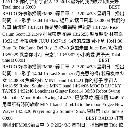
12:51:18 你的宇宙 宇宙人 12:56:13 最好的我 魏妙如/黃美婷
Total time is 60:00
BEST
RADIO 好事聯播網FM98.9節目單
1
P 2024/3/3 星期日
播出
時間 Title 歌手 13:04:14 Flow 楊乃文/落日飛車 13:08:04 我們的
故事 徐懷鈺 13:12:31 你是我的幸福嗎 伊能靜 13:17:50 Rise
Calum Scott 13:21:49 把我帶走 柏霖 13:25:55 越反越愛 林宥嘉
13:32:15 今夜別走 JUJU 13:37:19 心酸的成熟 黃小琥 13:41:30
Born To Die Lana Del Rey 13:47:40 意猶未盡 Juice Boy/派偉俊
13:50:29 默念你 小宇 宋念宇 13:55:02 小小的愛 周予天 Total
time is 60:01
BEST
RADIO 好事聯播網FM98.9節目單
2
P 2024/3/3 星期日
播出
時間 Title 歌手 14:04:15 Last Summer (月亮惹的禍) 我是機車少
女 14:08:38 焦慮的心 MINT band 14:14:21 你的樣子 宇宙人
14:18:59 Robot Soulmate MINT band 14:24:06 MOOD LUCKY
TAPES 14:32:48 Loneliness Ginger Root 14:36:58 Robot Swing
Me to the Moon Robot Swing 14:42:32 巴黎草莓 糯米糰 14:49:51
用盡所有時間放縱 MINT band 14:54:14 to the moon Yogee New
Waves 14:58:26 Prayer Song-2 Summer Snow原聲帶 Total time is
60:00
BEST RADIO 好事
聯播網FM98.9節目單
3
P 2024/3/3 星期日
播出時間 Title 歌