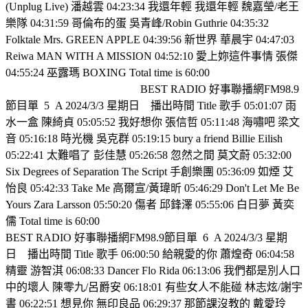
(Unplug Live) 潘越雲 04:23:34 我還年輕 我還年輕 魏嘉瑩/老王
樂隊 04:31:59 哥倫布的蛋 吳青峰/Robin Guthrie 04:35:32
Folktale Mrs. GREEN APPLE 04:39:56 新世界 華晨宇 04:47:03
Reiwa MAN WITH A MISSION 04:52:10 愛上妳這件事情 張傑
04:55:24 巫露瑪 BOXING Total time is 60:00
BEST RADIO 好事聯播網FM98.9
節目單
5
A 2024/3/3 星期日
播出時間 Title 歌手 05:01:07 雨
水一盒 陳綺貞 05:05:52 我好想你 張信哲 05:11:48 海嘯吧 梁文
音 05:16:18 時光機 吳克群 05:19:15 bury a friend Billie Eilish
05:22:41 太難唱了 彭佳慧 05:26:58 忽然之間 莫文蔚 05:32:00
Six Degrees of Separation The Script 手創樂團 05:36:09 如煙 艾
怡良 05:42:33 Take Me 高爾宣/黃瑋昕 05:46:29 Don't Let Me Be
Yours Zara Larsson 05:50:20 傷者 邱鋒澤 05:55:06 白日夢 黃奕
儒 Total time is 60:00
BEST RADIO 好事聯播網FM98.9節目單
6
A 2024/3/3 星期
日
播出時間 Title 歌手 06:00:50 給親愛的你 蕭煌奇 06:04:58
精靈 游智淇 06:08:33 Dancer Flo Rida 06:13:06 我們都是別人口
中的壞人 陳零九/呂爵安 06:18:01 有些女人不能碰 林志炫/謝宇
書 06:22:51 想見你 無印良品 06:29:37 那節課沒教的 戴愛玲