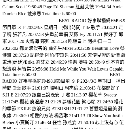
Calum Scott 19:50:48 Page Ed Sheeran 紅髮艾德 19:54:34 Amie
Damien Rice 戴米恩 Total time is 60:00
BEST RADIO 好事聯播網FM98.9
節目單
8
P 2024/3/3 星期日
播出時間 Title 歌手 20:04:21 走
了嗎 張若凡 20:07:58 失重前幸福 艾薇 Ivy 20:11:51 就好了 邱
軍 20:17:20 火鍋海 鄭興 20:21:28 吃飯皇上 阿達/口一口
20:25:02 都是浪漫害的 麋先生Mixer 20:32:39 Beautiful Love 蔡
健雅 20:37:28 記得愛 阿沁/李玖哲 20:41:50 天使見證的愛情 蕭
秉治(廷廷)/Erika 劉艾立 20:46:39 快樂 壞特 20:50:49 你不真的
想流浪 柯智棠 20:56:08 Hold Me While You Wait Lewis Capaldi
Total time is 60:00
BEST
RADIO 好事聯播網FM98.9節目單
9
P 2024/3/3 星期日
播出
時間 Title 歌手 21:01:07 陽明山 周杰倫 21:03:43 花都開好了
S.H.E 21:07:29 跟自己說晚安 丁噹 21:13:07 櫻花草 Sweety
21:17:45 櫻花 庾澄慶 21:21:28 夢織花園 梁心頤 21:24:50 櫻花
的季節 EXILE 放浪兄弟 ATSUSHI 21:31:27 舊愛還是最美 蘇
永康 21:36:20 相愛的方法 楊丞琳 21:41:13 I'll Show You Justin
Bieber 小賈斯汀 21:46:34 任性 孫燕姿 21:50:16 心上沒有心 伍