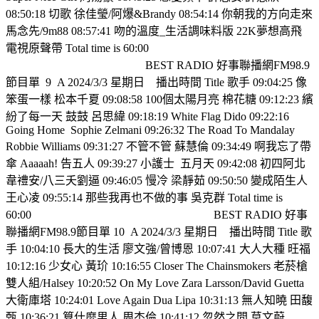
08:50:18 切歌 徐佳瑩/阿爆&Brandy 08:54:14 你朝我的方向走來
馬念先/9m88 08:57:41 吻的溫度_生活調味料版 22K夢想高飛
電視原聲帶 Total time is 60:00
BEST RADIO 好事聯播網FM98.9
節目單
9
A 2024/3/3 星期日
播出時間 Title 歌手 09:04:25 像
笨蛋一樣 松本千夏 09:08:58 100個太陽月亮 棉花糖 09:12:23 繽
紛了每一天 鼓鼓 呂思緯 09:18:19 White Flag Dido 09:22:16
Going Home
Sophie Zelmani 09:26:32 The Road To Mandalay
Robbie Williams 09:31:27 不管不管 蘇慧倫 09:34:49 啊我忘了帶
傘 Aaaaah! 告五人 09:39:27 小護士
五月天 09:42:08 初四阿北
韋禮安/八三夭劉逼 09:46:05 慢冷 梁靜茹 09:50:50 變成陌生人
王心凌 09:55:14 那些我再也不做的事 吳克群 Total time is
60:00
BEST RADIO 好事
聯播網FM98.9節目單 10
A 2024/3/3 星期日
播出時間 Title 歌
手 10:04:10 長大的生活 廖文強/曾博恩 10:07:41 大人大種 旺福
10:12:16 少女心 黃玠 10:16:55 Closer The Chainsmokers 老菸槍
雙人組/Halsey 10:20:52 On My Love Zara Larsson/David Guetta
大衛庫塔 10:24:01 Love Again Dua Lipa 10:31:13 無人知曉 田馥
甄 10:36:21 算什麼男人 周杰倫 10:41:12 忽然之間 莫文蔚