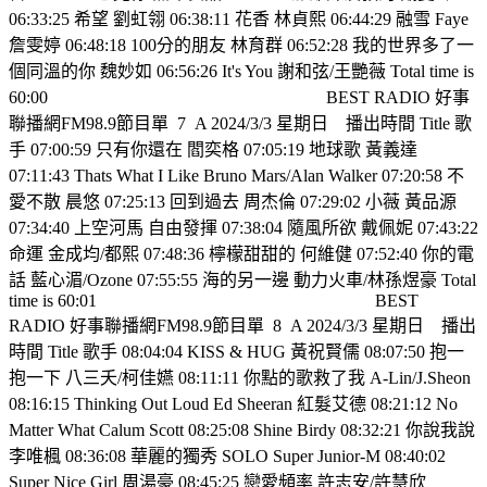
06:33:25 希望 劉虹翎 06:38:11 花香 林貞熙 06:44:29 融雪 Faye
詹雯婷 06:48:18 100分的朋友 林育群 06:52:28 我的世界多了一
個同溫的你 魏妙如 06:56:26 It's You 謝和弦/王艷薇 Total time is
60:00
BEST RADIO 好事
聯播網FM98.9節目單
7
A 2024/3/3 星期日
播出時間 Title 歌
手 07:00:59 只有你還在 閻奕格 07:05:19 地球歌 黃義達
07:11:43 Thats What I Like Bruno Mars/Alan Walker 07:20:58 不
愛不散 晨悠 07:25:13 回到過去 周杰倫 07:29:02 小薇 黃品源
07:34:40 上空河馬 自由發揮 07:38:04 隨風所欲 戴佩妮 07:43:22
命運 金成均/都熙 07:48:36 檸檬甜甜的 何維健 07:52:40 你的電
話 藍心湄/Ozone 07:55:55 海的另一邊 動力火車/林孫煜豪 Total
time is 60:01
BEST
RADIO 好事聯播網FM98.9節目單
8
A 2024/3/3 星期日
播出
時間 Title 歌手 08:04:04 KISS & HUG 黃祝賢儒 08:07:50 抱一
抱一下 八三夭/柯佳嬿 08:11:11 你點的歌救了我 A-Lin/J.Sheon
08:16:15 Thinking Out Loud Ed Sheeran 紅髮艾德 08:21:12 No
Matter What Calum Scott 08:25:08 Shine Birdy 08:32:21 你說我說
李唯楓 08:36:08 華麗的獨秀 SOLO Super Junior-M 08:40:02
Super Nice Girl 周湯豪 08:45:25 戀愛頻率 許志安/許慧欣