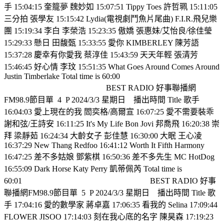
手 15:04:15 奎籠夢 魏妙如 15:07:51 Tippy Toes 許哲珮 15:11:05
三分拍 張學友 15:15:42 Lydia(電視劇鬥魚片尾曲) F.I.R.飛兒樂
團 15:19:34 李白 李榮浩 15:23:35 傲嬌 張惠妹/艾怡良/徐佳瑩
15:29:33 懸日 田馥甄 15:33:55 愛你 KIMBERLEY 陳芳語
15:37:28 慶幸有你愛我 蔡淳佳 15:43:59 天天年輕 張清芳
15:46:45 好心情 李玟 15:51:35 What Goes Around Comes Around
Justin Timberlake Total time is 60:00
BEST RADIO 好事聯播網
FM98.9節目單
4
P 2024/3/3 星期日
播出時間 Title 歌手
16:04:03 愛上現在的我 閻奕格/高爾宣 16:07:25 愛不需要裝乖
謝和弦/王詩安 16:11:25 It's My Life Bon Jovi 邦喬飛 16:20:38 崇
拜 梁靜茹 16:24:34 大齡女子 彭佳慧 16:30:00 大眠 王心凌
16:37:29 New Thang Redfoo 16:41:12 Worth It Fifth Harmony
16:47:25 差不多姑娘 鄧紫棋 16:50:36 差不多先生 MC HotDog
16:55:09 Dark Horse Katy Perry 凱蒂佩芮 Total time is
60:01
BEST RADIO 好事
聯播網FM98.9節目單
5
P 2024/3/3 星期日
播出時間 Title 歌
手 17:04:16 愛的數學家 蔣卓嘉 17:06:35 看我的 Selina 17:09:44
FLOWER JISOO 17:14:03 刻在我心底的名字 陳昊森 17:19:23