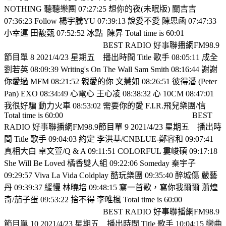
NOTHING 聽聽樂團 07:27:25 想你的夜(未眠版) 關吉吉
07:36:23 Follow 楊宇騰YU 07:39:13 說愛不愛 陳思函 07:47:33
小幸運 田馥甄 07:52:52 冰點
陳昇 Total time is 60:01
BEST RADIO 好事聯播網FM98.9
節目單 8 2021/4/23 星期五
播出時間 Title 歌手 08:05:11 成全
劉若英 08:09:39 Writing's On The Wall Sam Smith 08:16:44 謝謝
你愛過 MFM 08:21:52 親愛的你 文慧如 08:26:51 彼得潘 (Peter
Pan) EXO 08:34:49 心電心 王心凌 08:38:32 心 10CM 08:47:01
我很好騙 動力火車 08:53:02 需要你的愛 F.I.R.飛兒樂團/信
Total time is 60:00
BEST
RADIO 好事聯播網FM98.9節目單 9 2021/4/23 星期五
播出時
間 Title 歌手 09:04:03 約定 李洪基/CNBLUE-鄭容和 09:07:41
真相大白 卓文萱/Q & A 09:11:51 COLORFUL 婁峻碩 09:17:18
She Will Be Loved 橘香雙人組 09:22:06 Someday 秦宇子
09:29:57 Viva La Vida Coldplay 酷玩樂團 09:35:40 醉城傷 嚴藝
丹 09:39:37 緩慢 林曉培 09:48:15 寫一首歌，寫你我爾爾 蕭煌
奇/茄子蛋 09:53:22 捨不得 李唯楓 Total time is 60:00
BEST RADIO 好事聯播網FM98.9
節目單 10 2021/4/23 星期五
播出時間 Title 歌手 10:04:15 戀曲