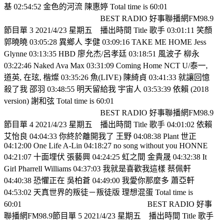
基 02:54:52 金色的河流 陳惠婷 Total time is 60:01
BEST RADIO 好事聯播網FM98.9
節目單 3 2021/4/23 星期五
播出時間 Title 歌手 03:01:11 笑顏
郭曉曉 03:05:28 異鄉人 李健 03:09:16 TAKE ME HOME Jess
Glynne 03:13:35 HBD 廖允杰/呂孝廷 03:18:51 風波子 柳永
03:22:46 Naked Ava Max 03:31:09 Coming Home NCT U/泰一,
道英, 在玹, 楷燦 03:35:26 魚(LIVE) 陳綺貞 03:41:33 就讓回憶
殺了我 邵羽 03:48:55 明天留給我 宇宙人 03:53:39 依賴 (2018
version) 謝和弦 Total time is 60:01
BEST RADIO 好事聯播網FM98.9
節目單 4 2021/4/23 星期五
播出時間 Title 歌手 04:01:02 依賴
艾怡良 04:04:33 你終於離開我了 王野 04:08:38 Plant 世正
04:12:00 One Life A-Lin 04:18:27 no song without you HONNE
04:21:07 十面埋伏 張藝興 04:24:25 虹之間 金貴晟 04:32:38 It
Girl Pharrell Williams 04:37:03 我就是喜歡我這樣 蔡佩軒
04:40:38 恐懼正在 吳柏蒼 04:49:00 我愛你那麼多 蕭亞軒
04:53:02 天真世界的叛徒－叛徒版 理想混蛋 Total time is
60:01
BEST RADIO 好事
聯播網FM98.9節目單 5 2021/4/23 星期五
播出時間 Title 歌手