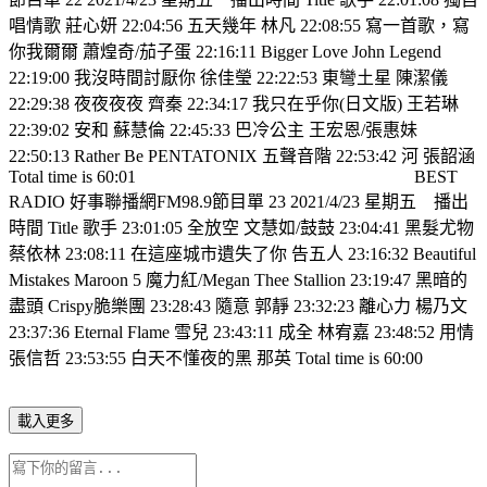
唱情歌 莊心妍 22:04:56 五天幾年 林凡 22:08:55 寫一首歌，寫
你我爾爾 蕭煌奇/茄子蛋 22:16:11 Bigger Love John Legend
22:19:00 我沒時間討厭你 徐佳瑩 22:22:53 東彎土星 陳潔儀
22:29:38 夜夜夜夜 齊秦 22:34:17 我只在乎你(日文版) 王若琳
22:39:02 安和 蘇慧倫 22:45:33 巴冷公主 王宏恩/張惠妹
22:50:13 Rather Be PENTATONIX 五聲音階 22:53:42 河 張韶涵
Total time is 60:01
BEST
RADIO 好事聯播網FM98.9節目單 23 2021/4/23 星期五
播出
時間 Title 歌手 23:01:05 全放空 文慧如/鼓鼓 23:04:41 黑髮尤物
蔡依林 23:08:11 在這座城市遺失了你 告五人 23:16:32 Beautiful
Mistakes Maroon 5 魔力紅/Megan Thee Stallion 23:19:47 黑暗的
盡頭 Crispy脆樂團 23:28:43 隨意 郭靜 23:32:23 離心力 楊乃文
23:37:36 Eternal Flame 雪兒 23:43:11 成全 林宥嘉 23:48:52 用情
張信哲 23:53:55 白天不懂夜的黑 那英 Total time is 60:00
載入更多