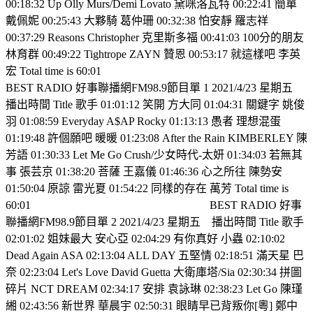
00:18:32 Up Olly Murs/Demi Lovato 黛咪洛瓦特 00:22:41 簡單
戴佩妮 00:25:43 大夥騎 葛仲珊 00:32:38 怕安靜 羅志祥
00:37:29 Reasons Christopher 克里斯多福 00:41:03 100分的朋友
林育群 00:49:22 Tightrope ZAYN 贊恩 00:53:17 就這樣吧 李英
宏 Total time is 60:01
BEST RADIO 好事聯播網FM98.9節目單 1 2021/4/23 星期五
播出時間 Title 歌手 01:01:12 笑開 方大同 01:04:31 關鍵字 姚俊
羽 01:08:59 Everyday A$AP Rocky 01:13:13 愚者 理想混蛋
01:19:48 許個願吧 暖暖 01:23:08 After the Rain KIMBERLEY 陳
芳語 01:30:33 Let Me Go Crush/少女時代-太妍 01:34:03 若無其
事 張芸京 01:38:20 菩薩 王嘉儀 01:46:36 心之所往 陳勢安
01:50:04 原諒 雷光夏 01:54:22 同樣的存在 萬芳 Total time is
60:01
BEST RADIO 好事
聯播網FM98.9節目單 2 2021/4/23 星期五
播出時間 Title 歌手
02:01:02 姐妹最大 安心亞 02:04:29 有你真好 小蟲 02:10:02
Dead Again ASA 02:13:04 ALL DAY 五堅情 02:18:51 滿天星 巴
奈 02:23:04 Let's Love David Guetta 大衛庫塔/Sia 02:30:34 拼圖
碎片 NCT DREAM 02:34:17 安排 袁詠琳 02:38:23 Let Go 陳瑾
緗 02:43:56 新世界 華晨宇 02:50:31 眼睛早已背叛你[粵] 鄭中