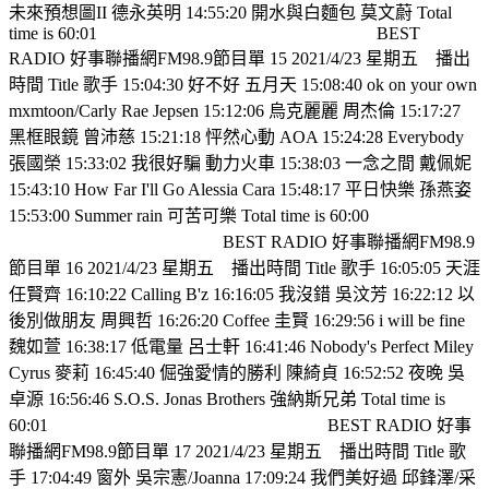
未來預想圖II 德永英明 14:55:20 開水與白麵包 莫文蔚 Total
time is 60:01
BEST
RADIO 好事聯播網FM98.9節目單 15 2021/4/23 星期五
播出
時間 Title 歌手 15:04:30 好不好 五月天 15:08:40 ok on your own
mxmtoon/Carly Rae Jepsen 15:12:06 烏克麗麗 周杰倫 15:17:27
黑框眼鏡 曾沛慈 15:21:18 怦然心動 AOA 15:24:28 Everybody
張國榮 15:33:02 我很好騙 動力火車 15:38:03 一念之間 戴佩妮
15:43:10 How Far I'll Go Alessia Cara 15:48:17 平日快樂 孫燕姿
15:53:00 Summer rain 可苦可樂 Total time is 60:00
BEST RADIO 好事聯播網FM98.9
節目單 16 2021/4/23 星期五
播出時間 Title 歌手 16:05:05 天涯
任賢齊 16:10:22 Calling B'z 16:16:05 我沒錯 吳汶芳 16:22:12 以
後別做朋友 周興哲 16:26:20 Coffee 圭賢 16:29:56 i will be fine
魏如萱 16:38:17 低電量 呂士軒 16:41:46 Nobody's Perfect Miley
Cyrus 麥莉 16:45:40 倔強愛情的勝利 陳綺貞 16:52:52 夜晚 吳
卓源 16:56:46 S.O.S. Jonas Brothers 強納斯兄弟 Total time is
60:01
BEST RADIO 好事
聯播網FM98.9節目單 17 2021/4/23 星期五
播出時間 Title 歌
手 17:04:49 窗外 吳宗憲/Joanna 17:09:24 我們美好過 邱鋒澤/采