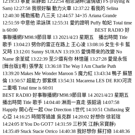
12:19:33 寧夏 梁靜茹 12:22:54 相思湖畔(溫情版) FS (Fuying &
Sam) 12:27:58 我很好騙 動力火車 12:37:22 看我的 Selina
12:40:30 搖勒搖勒 八三夭 12:44:57 34+35 Ariana Grande
12:51:59 中意他 梁詠琪 12:55:31 愛的證明 Puffy 帕妃 Total time
is 60:00
BEST RADIO 好
事聯播網FM98.9節目單 13 2021/4/23 星期五
播出時間 Title
歌手 13:04:23 劈你的雷正在路上 王心凌 13:08:16 女生卡卡 藍
又時 13:12:01 Sunny SURAN 13:19:35 愛情帶來的改變 No
Name 余荃斌 13:22:39 至少還有你 林憶蓮 13:27:28 愛是永恆
[舞台版][粵] 張學友 13:36:18 The Way I Am Charlie Puth
13:39:20 Makes Me Wonder Maroon 5 魔力紅 13:43:34 鴨子 蘇慧
倫 13:50:57 超能力 鄧紫棋 13:54:31 Macarena LES DE RIO河流
二重唱 Total time is 60:01
BEST RADIO 好事聯播網FM98.9節目單 14 2021/4/23 星期五
播出時間 Title 歌手 14:04:40 淋雨一直走 張韶涵 14:07:58
Happily 開心在一起 One Direction 1世代 14:10:51 Chillaxing 安
心亞 14:16:25 時間等過誰 吳克群 14:20:02 好想你 徐若瑄
14:24:05 If You Do GOT7 14:31:59 三秒笑 江靜(呆寶靜)
14:35:49 Stuck Stacie Orrico 14:40:38 我好想你 蘇打綠 14:48:36