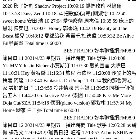
2020 影子計劃 Shadow Project 10:09:19 鏘鏗玫瑰 林憶蓮
10:13:58 Daisy Zedd 10:18:54 把歌談心[粵] 關淑怡 10:22:45
sweet home 安田 瑞 10:27:04 愛情廢柴 周杰倫 10:35:59 床上的
黑洞 陳奕迅 10:39:01 Honey 郭書瑤 10:42:19 Beauty and the
Beast 橘兒 10:48:12 愛都給我 黃嘉千/杜德偉 10:53:32 Be Alive
Bii畢書盡 Total time is 60:00
BEST RADIO 好事聯播網FM98.9
節目單 11 2021/4/23 星期五
播出時間 Title 歌手 11:04:08
YUMMY Justin Bieber 小賈斯汀 11:07:30 愛的宣言 大嘴巴
11:10:31 Hey 黃宥傑 11:16:34 旅程 蔡依林 11:20:08 沙發上的馬
鈴薯 阿達 11:23:40 Fantasista Da Pump 11:31:14 我的那魯灣老
家 美好的日子 11:34:55 冷井情深 蔡幸娟 11:39:56 同樣一個你
告五人 11:44:20 Gotta Give Me iO樂團 11:50:48 Kiss Me More
Doja Cat/SZA 11:54:16 偶爾(piano version) 鄧紫棋 11:57:34 My
Home 戀家 白日夢 Total time is 60:01
BEST RADIO 好事聯播網FM98.9
節目單 12 2021/4/23 星期五
播出時間 Title 歌手 12:05:28 太驕
傲 楊乃文 12:09:49 小職員日記
旺福 12:13:57 Atlantis SHINee