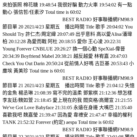
來拍張照 棉花糖 19:48:54 我很好騙 動力火車 19:54:02 有一點
動心 張信哲/任素汐 Total time is 60:02
BEST RADIO 好事聯播網FM98.9
節目單 20 2021/4/23 星期五
播出時間 Title 歌手 20:04:02 You
Should Try 許仁杰/周定緯 20:07:49 出乎意料 高以愛Alisa/潘瑋
柏 20:12:28 為愛而戰 阿杜 20:18:55 愛你 王心凌 20:22:31
Young Forever CNBLUE 20:26:27 換一個心動 SpeXial-偉晉
20:34:39 Boyfriend Mabel 20:38:21 越反越愛 林宥嘉 20:47:03
Check You Out Darin 20:50:24 從前情人好嗎 古巨基 20:53:43 小
塵埃 黃美珍 Total time is 60:01
BEST RADIO 好事聯播網FM98.9
節目單 21 2021/4/23 星期五
播出時間 Title 歌手 21:04:12 失憶
的金魚 楊丞琳 21:08:39 寫不完的溫柔 鄧紫棋 21:12:36 想怎樣
李友廷/魏如萱 21:18:45 愛上現在的我 閻奕格/高爾宣 21:21:55
We've Got Love Babyface 21:31:05 永遠在身邊 大嘴巴 21:35:40
喜歡我吧 魏嘉瑩 21:39:47 因為愛 韋禮安 21:47:47 幸福的權利
TANK 21:52:32 Forever (約定) aespa Total time is 60:02
BEST RADIO 好事聯播網FM98.9
節目單 22 2021/4/23 星期五
播出時間 Title 歌手 22:01:08 獨自