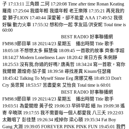
子 17:13:11 三角題 二珂 17:20:08 Time after time Ronan Keating
羅南 17:25:04 我還年輕 我還年輕 老王樂隊 17:35:21 再見我的
愛 獅子LION 17:40:44 深愛著，卻不能愛 AAA 17:49:52 我很
好騙 動力火車 17:55:32 想和你一起 李友廷/洪安妮 Total time is
60:00
BEST RADIO 好事聯播網
FM98.9節目單 18 2021/4/23 星期五
播出時間 Title 歌手
18:05:18 不想想太多 蘇慧倫 18:09:45 一首歌的故事 齊秦/李超
18:14:27 Modern Loneliness Lauv 18:20:42 來日方長 朱俐靜
18:25:53 沒有我,你過的好嗎? 唐禹哲 18:34:24 寫一首歌，寫你
我爾爾 蕭煌奇/茄子蛋 18:39:58 尋找差異 Kisum/任瑟雍
18:45:42 Talking To Myself Sinne Eeg 席娜艾格 18:49:33 Don't
Cry 吳思賢 18:53:57 苦盡愛來 艾怡良 Total time is 60:01
BEST RADIO 好事聯播網
FM98.9節目單 19 2021/4/23 星期五
播出時間 Title 歌手
19:03:51 為愛關燈 黃子佼 19:06:33 早碎早起 縉 Jin 19:09:38 遙
寄 辛曉琪 19:17:55 我不需要每一個人都愛我 八三夭 19:22:03
太難唱了 彭佳慧 19:26:34 戒掉你 梁心頤 19:35:34 Fat Boy
Gang 大淵 19:39:05 FOREVER PINK PINK FUN 19:45:01 我們