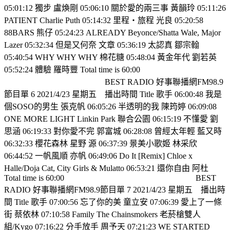
05:01:12 獨步 盧煥剛 05:06:10 關於愛的兩三事 黃韻玲 05:11:26
PATIENT Charlie Puth 05:14:32 里程‧旅程 光良 05:20:58
88BARS 熊仔 05:24:23 ALREADY Beyonce/Shatta Wale, Major
Lazer 05:32:34 但是又何奈 文章 05:36:19 太認真 鄒宗翰
05:40:54 WHY WHY WHY 棉花糖 05:48:04 黃金年代 劉若英
05:52:24 體驗 羅時豐 Total time is 60:00
BEST RADIO 好事聯播網FM98.9
節目單 6 2021/4/23 星期五
播出時間 Title 歌手 06:00:48 我是
個SOSO的男生 張克帆 06:05:26 半透明的我 陳筠婷 06:09:08
ONE MORE LIGHT Linkin Park 聯合公園 06:15:19 不懂愛 劉
思涵 06:19:33 對你愛不完 郭富城 06:28:08 曾經太年輕 藍又時
06:32:33 櫻花森林 星野 源 06:37:39 景美小歌姬 林采欣
06:44:52 一帆風順 亦帆 06:49:06 Do It [Remix] Chloe x
Halle/Doja Cat, City Girls & Mulatto 06:53:21 還你自由 阿杜
Total time is 60:00
BEST
RADIO 好事聯播網FM98.9節目單 7 2021/4/23 星期五
播出時
間 Title 歌手 07:00:56 忘了你的美 童立安 07:06:39 愛上了一條
街 蔡依林 07:10:58 Family The Chainsmokers 老菸槍雙人
組/Kygo 07:16:22 分手放手 周予天 07:21:23 WE STARTED